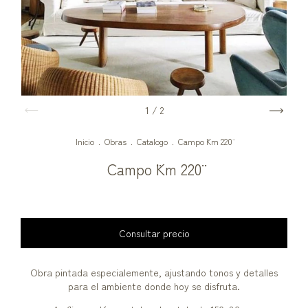
1
/
2
Inicio
.
Obras
.
Catalogo
.
Campo ¨Km 220¨
Campo ¨Km 220¨
Obra pintada especialemente, ajustando tonos y detalles
para el ambiente donde hoy se disfruta.