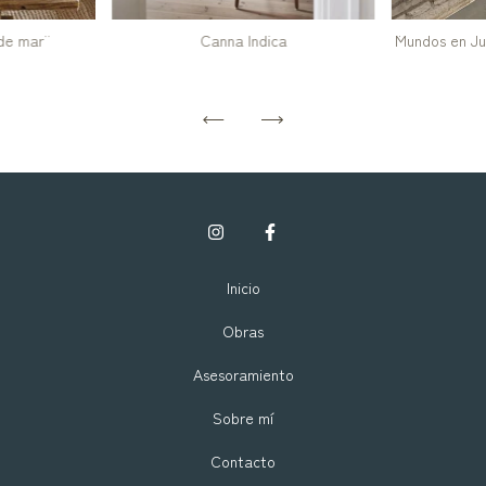
de mar¨
Canna Indica
¨Mundos en Ju
Inicio
Obras
Asesoramiento
Sobre mí
Contacto